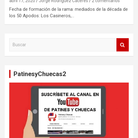
abril 17, 2020
Jorge Rodríguez Cáceres
2 comentarios
Fecha de formación de la rama: mediados de la década de
los 50 Apodos: Los Casineros,…
B
u
s
c
a
PatinesyChuecas2
r