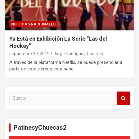
NOTICIAS NACIONALES
Ya Está en Exhibición La Serie “Las del
Hockey”
septiembre 20, 2019
Jorge Rodríguez Cáceres
A través de la plataforma Netflix, se puede presenciar a
partir de este viernes esta serie…
B
u
s
c
a
PatinesyChuecas2
r