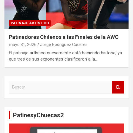
PATINAJE ARTÍSTICO
Patinadores Chilenos a las Finales de la AWC
mayo 31, 2026
Jorge Rodríguez Cáceres
El patinaje artístico nuevamente está haciendo historia, ya
que tres de sus exponentes clasificaron a la…
B
u
s
c
a
PatinesyChuecas2
r