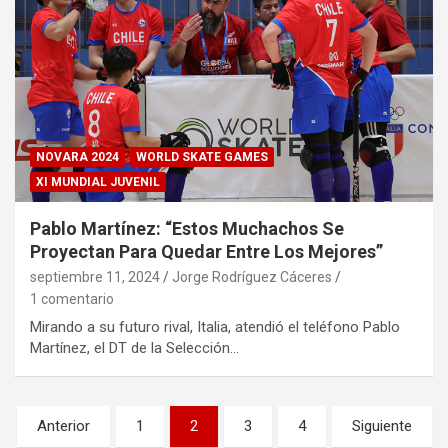
NOVARA 2024
WORLD SKATE GAMES
XI MUNDIAL JUVENIL
Pablo Martínez: “Estos Muchachos Se
Proyectan Para Quedar Entre Los Mejores”
septiembre 11, 2024
Jorge Rodríguez Cáceres
1 comentario
Mirando a su futuro rival, Italia, atendió el teléfono Pablo
Martínez, el DT de la Selección…
Paginación
Anterior
1
2
3
4
Siguiente