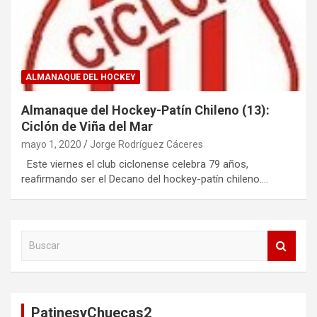
ALMANAQUE DEL HOCKEY
Almanaque del Hockey-Patín Chileno (13):
Ciclón de Viña del Mar
mayo 1, 2020
Jorge Rodríguez Cáceres
Este viernes el club ciclonense celebra 79 años,
reafirmando ser el Decano del hockey-patín chileno.…
B
u
s
c
a
PatinesyChuecas2
r