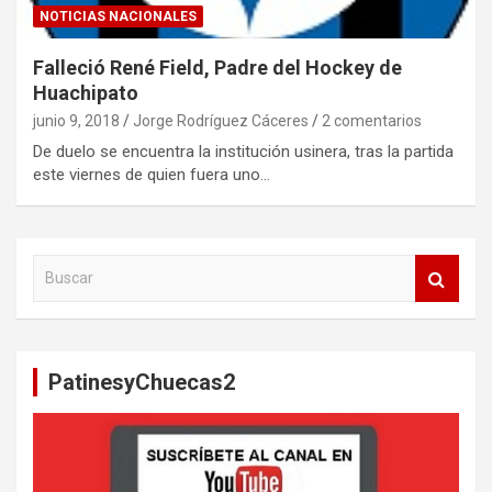
NOTICIAS NACIONALES
Falleció René Field, Padre del Hockey de
Huachipato
junio 9, 2018
Jorge Rodríguez Cáceres
2 comentarios
De duelo se encuentra la institución usinera, tras la partida
este viernes de quien fuera uno…
B
u
s
c
a
PatinesyChuecas2
r