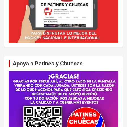
Apoya a Patines y Chuecas