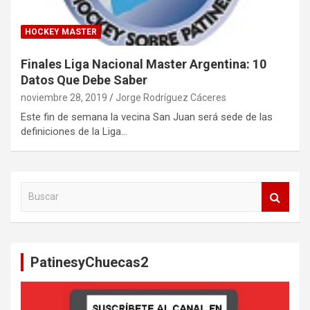
HOCKEY MASTER
Finales Liga Nacional Master Argentina: 10
Datos Que Debe Saber
noviembre 28, 2019
Jorge Rodríguez Cáceres
Este fin de semana la vecina San Juan será sede de las
definiciones de la Liga…
B
u
s
c
a
PatinesyChuecas2
r