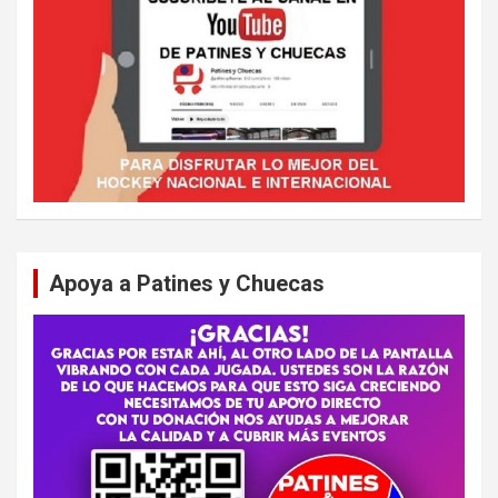
Apoya a Patines y Chuecas