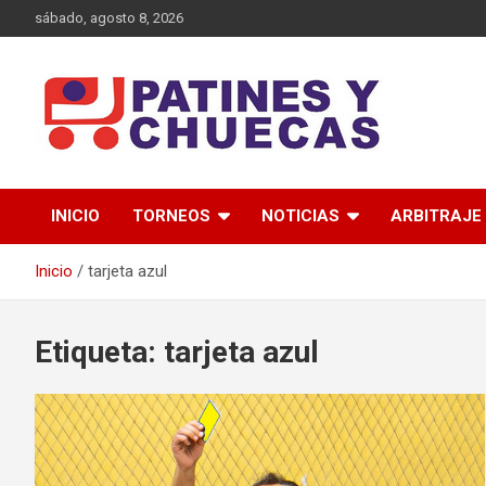
Saltar
sábado, agosto 8, 2026
al
contenido
Memoria y Actualidad del Hockey-Patín Nacional e Internaciona
Patines y Chuecas
INICIO
TORNEOS
NOTICIAS
ARBITRAJE
Inicio
tarjeta azul
Etiqueta:
tarjeta azul