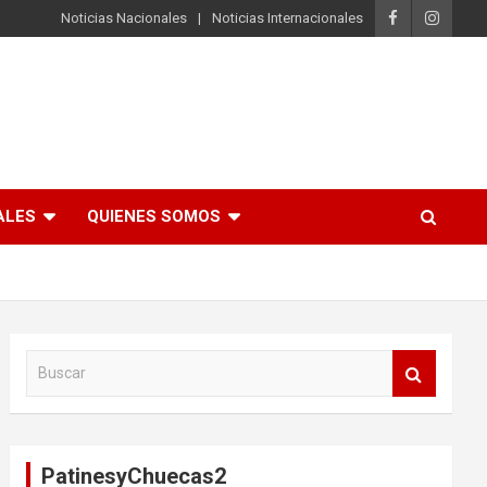
Noticias Nacionales
Noticias Internacionales
ALES
QUIENES SOMOS
B
u
s
c
a
PatinesyChuecas2
r