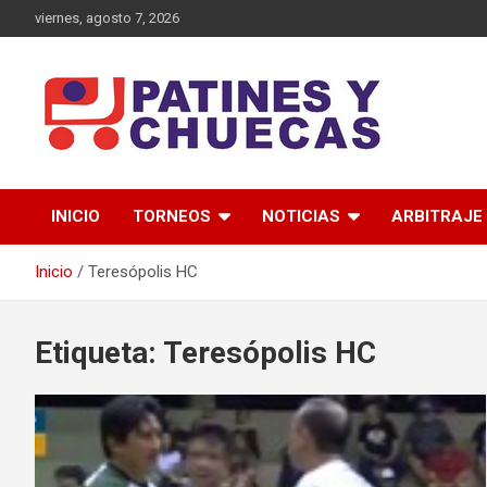
Saltar
viernes, agosto 7, 2026
al
contenido
Memoria y Actualidad del Hockey-Patín Nacional e Internaciona
Patines y Chuecas
INICIO
TORNEOS
NOTICIAS
ARBITRAJE
Inicio
Teresópolis HC
Etiqueta:
Teresópolis HC