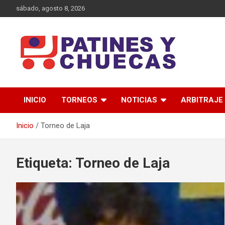
Saltar
sábado, agosto 8, 2026
al
contenido
Memoria y Actualidad del Hockey-Patín Nacional e Internaciona
Patines y Chuecas
INICIO
TORNEOS
NOTICIAS
ARBITRAJE
Inicio
Torneo de Laja
Etiqueta:
Torneo de Laja