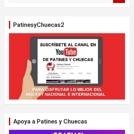
s
c
a
PatinesyChuecas2
r
Apoya a Patines y Chuecas