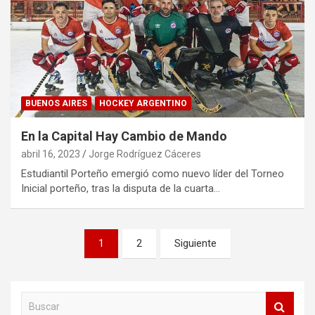
BUENOS AIRES
HOCKEY ARGENTINO
En la Capital Hay Cambio de Mando
abril 16, 2023
Jorge Rodríguez Cáceres
Estudiantil Porteño emergió como nuevo líder del Torneo
Inicial porteño, tras la disputa de la cuarta…
Paginación
1
2
Siguiente
de
entradas
B
u