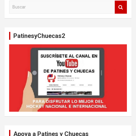
B
u
s
c
a
PatinesyChuecas2
r
Apoya a Patines y Chuecas