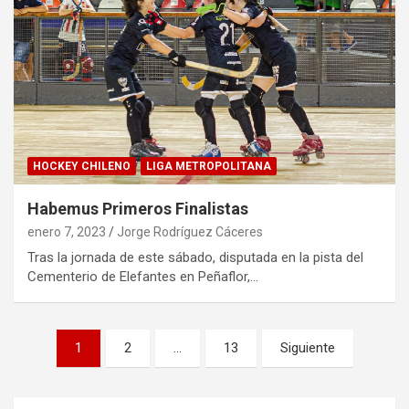
HOCKEY CHILENO
LIGA METROPOLITANA
Habemus Primeros Finalistas
enero 7, 2023
Jorge Rodríguez Cáceres
Tras la jornada de este sábado, disputada en la pista del
Cementerio de Elefantes en Peñaflor,…
Paginación
1
2
…
13
Siguiente
de
entradas