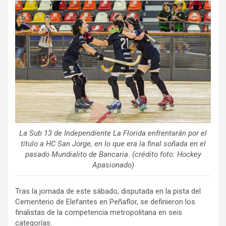
ce
tt
ail
m
b
er
p
o
ar
o
tir
k
La Sub 13 de Independiente La Florida enfrentarán por el
título a HC San Jorge, en lo que era la final soñada en el
pasado Mundialito de Bancaria. (crédito foto: Hockey
Apasionado)
Tras la jornada de este sábado, disputada en la pista del
Cementerio de Elefantes en Peñaflor, se definieron los
finalistas de la competencia metropolitana en seis
categorías.