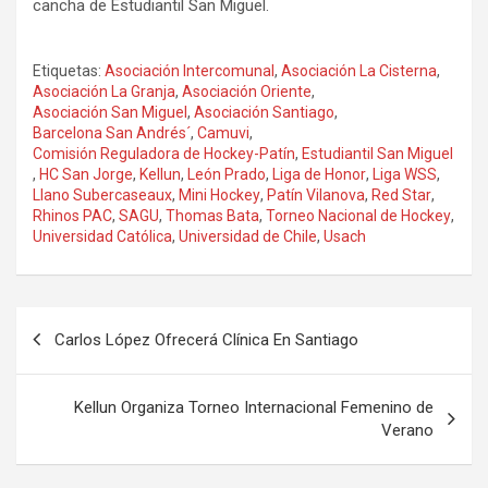
cancha de Estudiantil San Miguel.
Etiquetas:
Asociación Intercomunal
,
Asociación La Cisterna
,
Asociación La Granja
,
Asociación Oriente
,
Asociación San Miguel
,
Asociación Santiago
,
Barcelona San Andrés´
,
Camuvi
,
Comisión Reguladora de Hockey-Patín
,
Estudiantil San Miguel
,
HC San Jorge
,
Kellun
,
León Prado
,
Liga de Honor
,
Liga WSS
,
Llano Subercaseaux
,
Mini Hockey
,
Patín Vilanova
,
Red Star
,
Rhinos PAC
,
SAGU
,
Thomas Bata
,
Torneo Nacional de Hockey
,
Universidad Católica
,
Universidad de Chile
,
Usach
Navegación
Carlos López Ofrecerá Clínica En Santiago
de
entradas
Kellun Organiza Torneo Internacional Femenino de
Verano