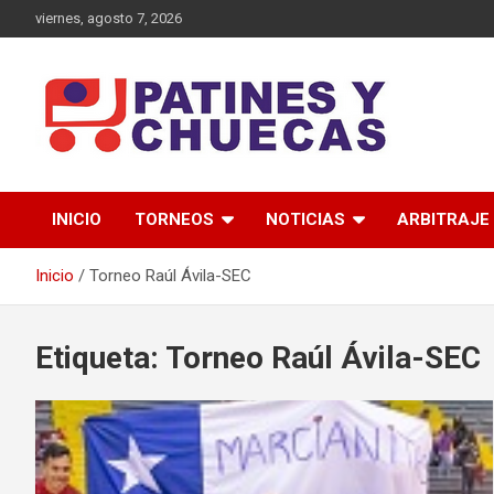
Saltar
viernes, agosto 7, 2026
al
contenido
Memoria y Actualidad del Hockey-Patín Nacional e Internaciona
Patines y Chuecas
INICIO
TORNEOS
NOTICIAS
ARBITRAJE
Inicio
Torneo Raúl Ávila-SEC
Etiqueta:
Torneo Raúl Ávila-SEC