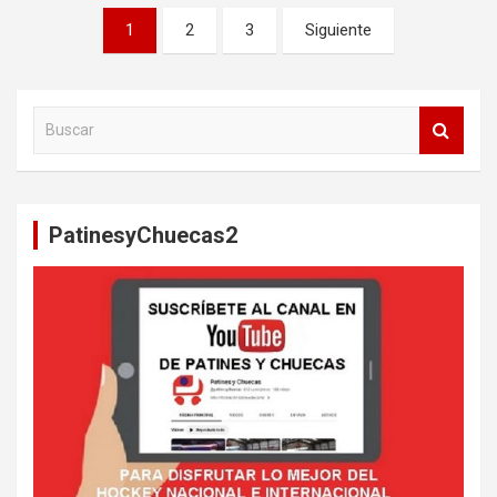
Paginación
1
2
3
Siguiente
de
entradas
B
u
s
c
a
PatinesyChuecas2
r