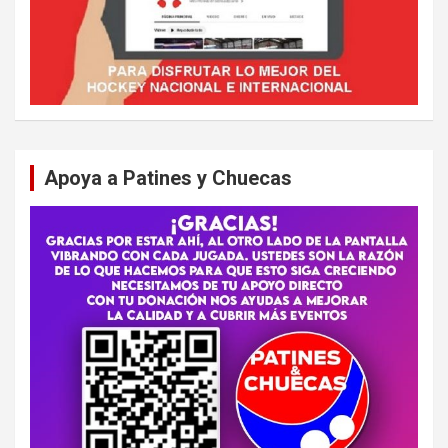
Apoya a Patines y Chuecas