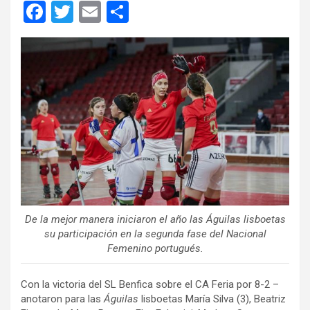
F
T
E
C
a
wi
m
o
ce
tt
ail
m
b
er
p
o
ar
o
tir
k
De la mejor manera iniciaron el año las Águilas lisboetas
su participación en la segunda fase del Nacional
Femenino portugués.
Con la victoria del SL Benfica sobre el CA Feria por 8-2 –
anotaron para las
Águilas
lisboetas María Silva (3), Beatriz