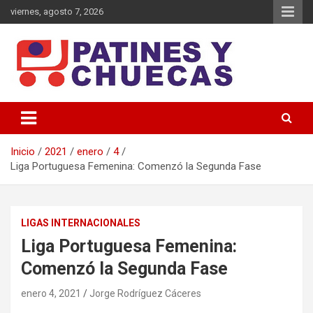
Saltar
viernes, agosto 7, 2026
al
contenido
Memoria y Actualidad del Hockey-Patín Nacional e Internacional
Patines y Chuecas
Inicio
2021
enero
4
Liga Portuguesa Femenina: Comenzó la Segunda Fase
LIGAS INTERNACIONALES
Liga Portuguesa Femenina:
Comenzó la Segunda Fase
enero 4, 2021
Jorge Rodríguez Cáceres