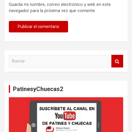
Guarda mi nombre, correo electrónico y web en este
navegador para la próxima vez que comente.
B
u
s
c
a
PatinesyChuecas2
r