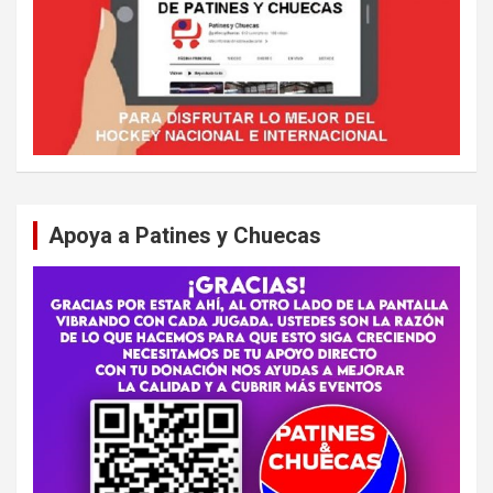
Apoya a Patines y Chuecas