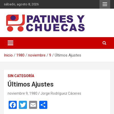
Saltar
sábado, agosto 8, 2026
al
contenido
Memoria y Actualidad del Hockey-Patín Nacional e Internacional
Patines y Chuecas
Inicio
1980
noviembre
9
Últimos Ajustes
SIN CATEGORÍA
Últimos Ajustes
noviembre 9, 1980
Jorge Rodríguez Cáceres
F
T
E
C
a
wi
m
o