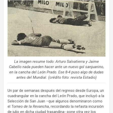
ce
tt
ail
m
b
er
p
o
ar
o
tir
k
La imagen resume todo: Arturo Salvatierra y Jaime
Cabello nada pueden hacer ante un nuevo gol sanjuanino,
en la cancha del León Prado. Ese 8-4 puso algo de dudas
antes del Mundial. (crédito foto: revista Estadio)
Un par de semanas después del regreso desde Europa, un
cuadrangular en la cancha del León Prado, que incluyó a la
Selección de San Juan –que algunos denominaron como
el
Torneo de la Revancha
, recordando la nefasta incursión
de julio en dicha ciudad trasandina- pone otra vez los