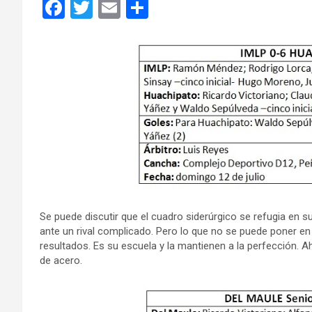
F
T
E
C
a
wi
m
o
ce
tt
ail
m
b
er
p
o
ar
o
tir
k
Se puede discutir que el cuadro siderúrgico se refugia en
ante un rival complicado. Pero lo que no se puede poner en
resultados. Es su escuela y la mantienen a la perfección. 
de acero.