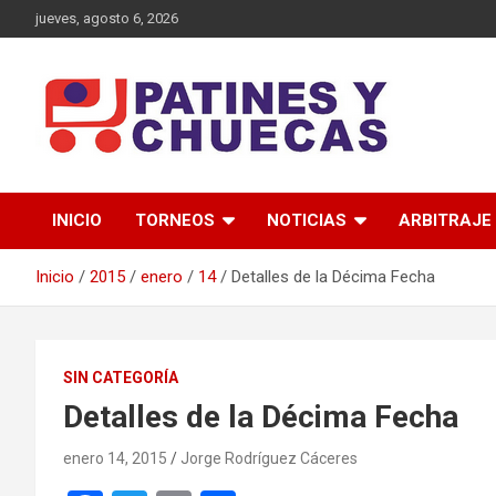
Saltar
jueves, agosto 6, 2026
al
contenido
Memoria y Actualidad del Hockey-Patín Nacional e Internaciona
Patines y Chuecas
INICIO
TORNEOS
NOTICIAS
ARBITRAJE
Inicio
2015
enero
14
Detalles de la Décima Fecha
SIN CATEGORÍA
Detalles de la Décima Fecha
enero 14, 2015
Jorge Rodríguez Cáceres