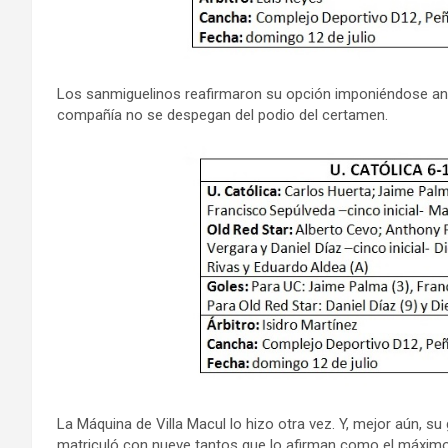
Los sanmiguelinos reafirmaron su opción imponiéndose ante
compañía no se despegan del podio del certamen.
La Máquina de Villa Macul lo hizo otra vez. Y, mejor aún, su 
matriculó con nueve tantos que lo afirman como el máximo a