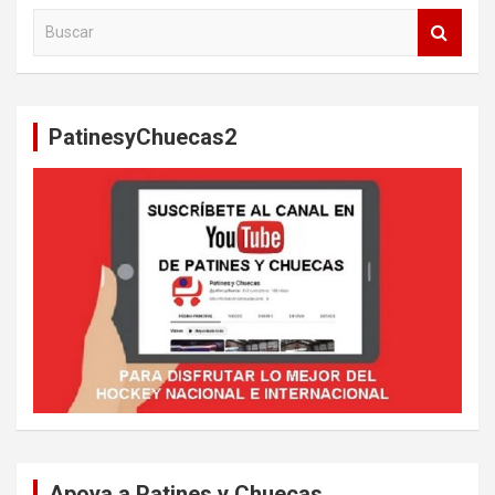
B
u
s
c
a
PatinesyChuecas2
r
Apoya a Patines y Chuecas