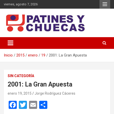
Saltar
viernes, agosto 7, 2026
al
contenido
Memoria y Actualidad del Hockey-Patín Nacional e Internacional
Patines y Chuecas
Inicio
2015
enero
19
2001: La Gran Apuesta
SIN CATEGORÍA
2001: La Gran Apuesta
enero 19, 2015
Jorge Rodríguez Cáceres
F
T
E
C
a
wi
m
o