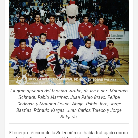
ce
tt
ail
m
b
er
p
o
ar
o
tir
k
La gran apuesta del técnico. Arriba, de izq a der: Mauricio
Schmidt, Pablo Martínez, Juan Pablo Bravo, Felipe
Cadenas y Mariano Felipe. Abajo: Pablo Jara, Jorge
Bastías, Rómulo Vargas, Juan Carlos Toledo y Jorge
Salgado.
El cuerpo técnico de la Selección no había trabajado como