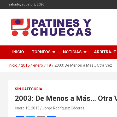
Saltar
sábado, agosto 8, 2026
al
contenido
Memoria y Actualidad del Hockey-Patín Nacional e Internaciona
Patines y Chuecas
INICIO
TORNEOS
NOTICIAS
ARBITRAJE
Inicio
2015
enero
19
2003: De Menos a Más… Otra Vez
SIN CATEGORÍA
2003: De Menos a Más… Otra 
enero 19, 2015
Jorge Rodríguez Cáceres