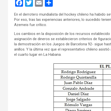
F
T
E
C
a
wi
m
o
En el derrotero mundialista del hockey chileno ha habido s
ce
tt
ail
m
Por eso, tras las experiencias anteriores, lo sucedido tenien
b
er
p
Azemeis fue crítico.
o
ar
Los cambios en la disposición de los recursos establecido p
asignación de dineros se establecieron criterios de figurac
o
tir
la demostración en los Juegos de Barcelona 92- sigue hast
k
anillos. Y la última vez que el representativo chileno asis
el cuarto lugar en La Habana.