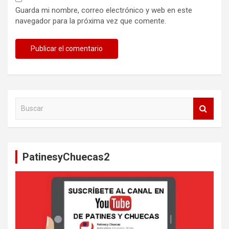
Guarda mi nombre, correo electrónico y web en este
navegador para la próxima vez que comente.
B
u
s
c
a
PatinesyChuecas2
r