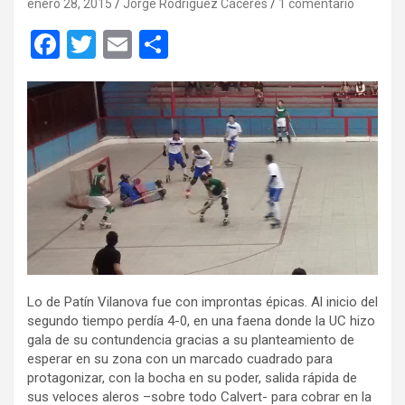
enero 28, 2015
Jorge Rodríguez Cáceres
1 comentario
F
T
E
C
a
wi
m
o
ce
tt
ail
m
b
er
p
o
ar
o
tir
k
Lo de Patín Vilanova fue con improntas épicas. Al inicio del
segundo tiempo perdía 4-0, en una faena donde la UC hizo
gala de su contundencia gracias a su planteamiento de
esperar en su zona con un marcado cuadrado para
protagonizar, con la bocha en su poder, salida rápida de
sus veloces aleros –sobre todo Calvert- para cobrar en la