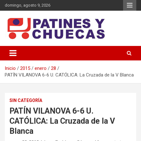
Saltar
domingo, agosto 9, 2026
al
contenido
Memoria y Actualidad del Hockey-Patín Nacional e Internacional
Patines y Chuecas
Inicio
2015
enero
28
PATÍN VILANOVA 6-6 U. CATÓLICA: La Cruzada de la V Blanca
SIN CATEGORÍA
PATÍN VILANOVA 6-6 U.
CATÓLICA: La Cruzada de la V
Blanca