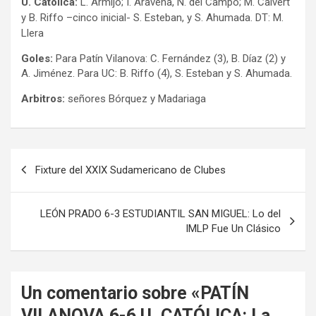
U. Católica:
L. Armijo; I. Aravena, N. del Campo; M. Calvert
y B. Riffo –cinco inicial- S. Esteban, y S. Ahumada. DT: M.
Llera
Goles:
Para Patín Vilanova: C. Fernández (3), B. Díaz (2) y
A. Jiménez. Para UC: B. Riffo (4), S. Esteban y S. Ahumada.
Arbitros:
señores Bórquez y Madariaga
Navegación
Fixture del XXIX Sudamericano de Clubes
de
entradas
LEÓN PRADO 6-3 ESTUDIANTIL SAN MIGUEL: Lo del
IMLP Fue Un Clásico
Un comentario sobre «
PATÍN
VILANOVA 6-6 U. CATÓLICA: La