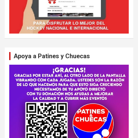
Apoya a Patines y Chuecas