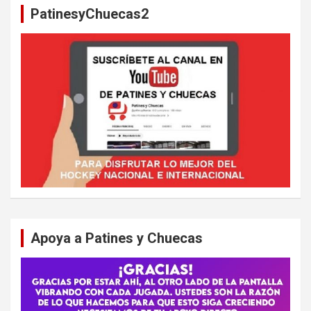
PatinesyChuecas2
r
Apoya a Patines y Chuecas