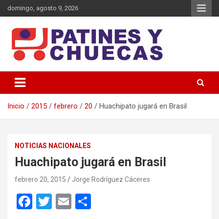
Saltar
domingo, agosto 9, 2026
al
contenido
Memoria y Actualidad del Hockey-Patín Nacional e Internacional
Patines y Chuecas
Inicio
2015
febrero
20
Huachipato jugará en Brasil
NOTICIAS NACIONALES
Huachipato jugará en Brasil
febrero 20, 2015
Jorge Rodríguez Cáceres
F
T
E
C
a
wi
m
o