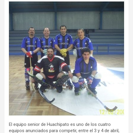
ce
tt
ail
m
b
er
p
o
ar
o
tir
k
El equipo senior de Huachipato es uno de los cuatro
equipos anunciados para competir, entre el 3 y 4 de abril,