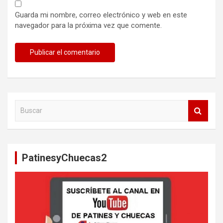
Guarda mi nombre, correo electrónico y web en este
navegador para la próxima vez que comente.
B
u
s
c
a
PatinesyChuecas2
r