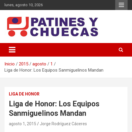
Saltar
lunes, agosto 10, 2026
al
contenido
Memoria y Actualidad del Hockey-Patín Nacional e Internacional
Patines y Chuecas
Inicio
2015
agosto
1
Liga de Honor: Los Equipos Sanmiguelinos Mandan
LIGA DE HONOR
Liga de Honor: Los Equipos
Sanmiguelinos Mandan
agosto 1, 2015
Jorge Rodríguez Cáceres