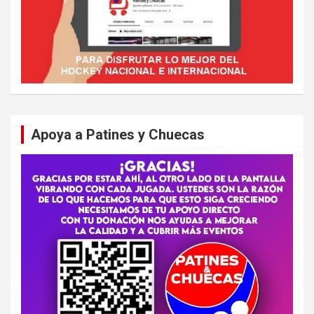
Apoya a Patines y Chuecas