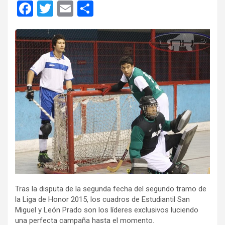
F
T
E
C
a
wi
m
o
ce
tt
ail
m
b
er
p
o
ar
o
tir
k
Tras la disputa de la segunda fecha del segundo tramo de
la Liga de Honor 2015, los cuadros de Estudiantil San
Miguel y León Prado son los líderes exclusivos luciendo
una perfecta campaña hasta el momento.