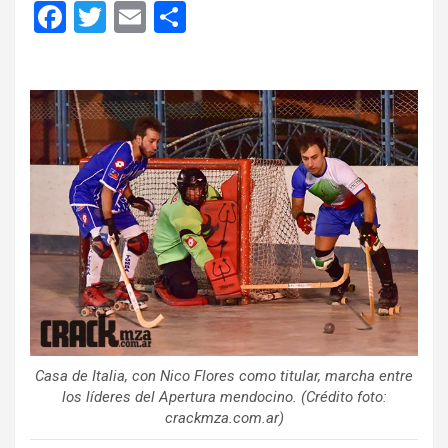
F
T
E
C
a
wi
m
o
ce
tt
ail
m
b
er
p
o
ar
o
tir
k
Casa de Italia, con Nico Flores como titular, marcha entre
los líderes del Apertura mendocino. (Crédito foto:
crackmza.com.ar)