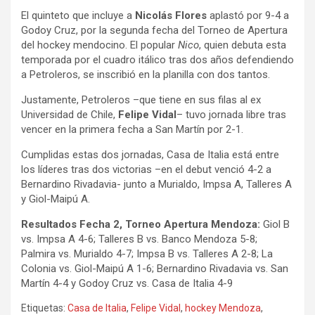
El quinteto que incluye a
Nicolás Flores
aplastó por 9-4 a
Godoy Cruz, por la segunda fecha del Torneo de Apertura
del hockey mendocino. El popular
Nico
, quien debuta esta
temporada por el cuadro itálico tras dos años defendiendo
a Petroleros, se inscribió en la planilla con dos tantos.
Justamente, Petroleros –que tiene en sus filas al ex
Universidad de Chile,
Felipe Vidal
– tuvo jornada libre tras
vencer en la primera fecha a San Martín por 2-1.
Cumplidas estas dos jornadas, Casa de Italia está entre
los líderes tras dos victorias –en el debut venció 4-2 a
Bernardino Rivadavia- junto a Murialdo, Impsa A, Talleres A
y Giol-Maipú A.
Resultados Fecha 2, Torneo Apertura Mendoza:
Giol B
vs. Impsa A 4-6; Talleres B vs. Banco Mendoza 5-8;
Palmira vs. Murialdo 4-7; Impsa B vs. Talleres A 2-8; La
Colonia vs. Giol-Maipú A 1-6; Bernardino Rivadavia vs. San
Martín 4-4 y Godoy Cruz vs. Casa de Italia 4-9
Etiquetas:
Casa de Italia
,
Felipe Vidal
,
hockey Mendoza
,