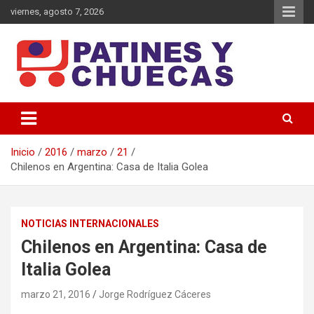
Saltar
viernes, agosto 7, 2026
al
contenido
Memoria y Actualidad del Hockey-Patín Nacional e Internacional
Patines y Chuecas
Inicio
2016
marzo
21
Chilenos en Argentina: Casa de Italia Golea
NOTICIAS INTERNACIONALES
Chilenos en Argentina: Casa de
Italia Golea
marzo 21, 2016
Jorge Rodríguez Cáceres