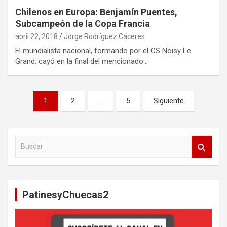
Chilenos en Europa: Benjamín Puentes,
Subcampeón de la Copa Francia
abril 22, 2018
Jorge Rodríguez Cáceres
El mundialista nacional, formando por el CS Noisy Le
Grand, cayó en la final del mencionado…
Paginación
1
2
…
5
Siguiente
de
entradas
B
u
s
c
a
PatinesyChuecas2
r