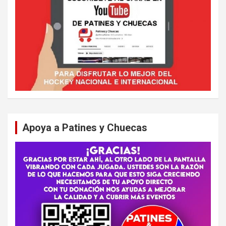
Apoya a Patines y Chuecas