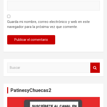
Guarda mi nombre, correo electrónico y web en este
navegador para la próxima vez que comente.
B
u
s
c
a
PatinesyChuecas2
r