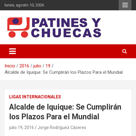
Saltar
lunes, agosto 10, 2026
al
contenido
Memoria y Actualidad del Hockey-Patín Nacional e Internacional
Patines y Chuecas
Inicio
2016
julio
19
Alcalde de Iquique: Se Cumplirán los Plazos Para el Mundial
LIGAS INTERNACIONALES
Alcalde de Iquique: Se Cumplirán
los Plazos Para el Mundial
julio 19, 2016
Jorge Rodríguez Cáceres