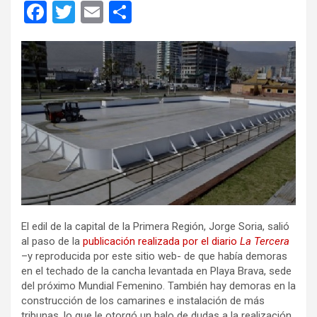
F
T
E
C
a
wi
m
o
ce
tt
ail
m
b
er
p
o
ar
o
tir
k
El edil de la capital de la Primera Región, Jorge Soria, salió
al paso de la
publicación realizada por el diario
La Tercera
–y reproducida por este sitio web- de que había demoras
en el techado de la cancha levantada en Playa Brava, sede
del próximo Mundial Femenino. También hay demoras en la
construcción de los camarines e instalación de más
tribunas, lo que le otorgó un halo de dudas a la realización