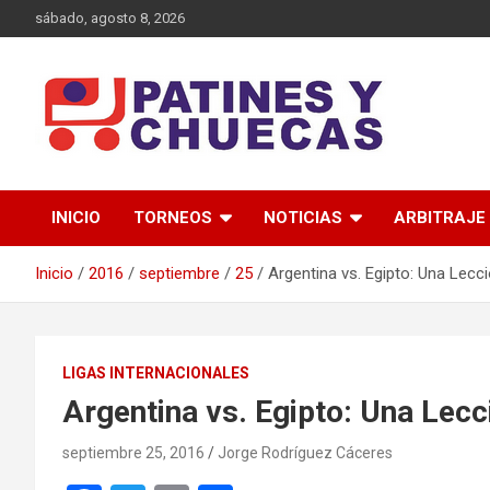
Saltar
sábado, agosto 8, 2026
al
contenido
Memoria y Actualidad del Hockey-Patín Nacional e Internaciona
Patines y Chuecas
INICIO
TORNEOS
NOTICIAS
ARBITRAJE
Inicio
2016
septiembre
25
Argentina vs. Egipto: Una Lecc
LIGAS INTERNACIONALES
Argentina vs. Egipto: Una Lecc
septiembre 25, 2016
Jorge Rodríguez Cáceres