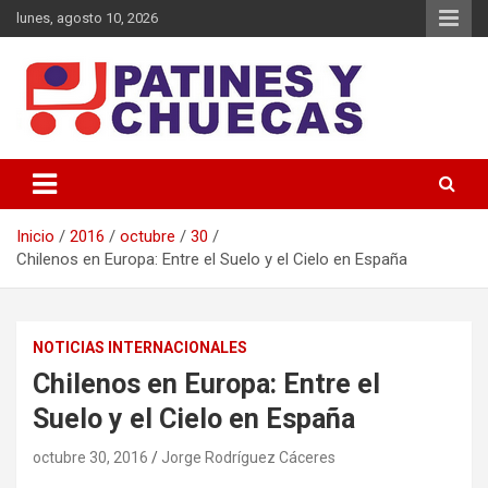
Saltar
lunes, agosto 10, 2026
al
contenido
Memoria y Actualidad del Hockey-Patín Nacional e Internacional
Patines y Chuecas
Inicio
2016
octubre
30
Chilenos en Europa: Entre el Suelo y el Cielo en España
NOTICIAS INTERNACIONALES
Chilenos en Europa: Entre el
Suelo y el Cielo en España
octubre 30, 2016
Jorge Rodríguez Cáceres