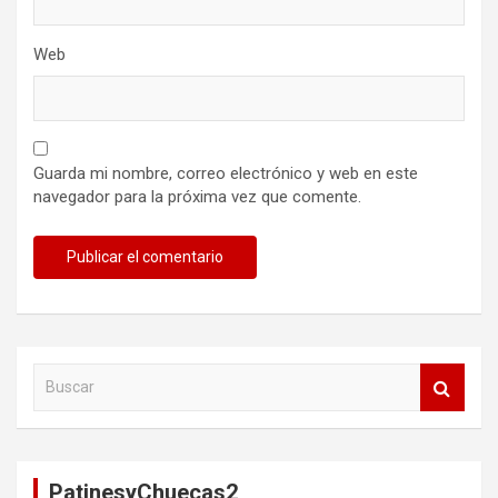
Web
Guarda mi nombre, correo electrónico y web en este
navegador para la próxima vez que comente.
B
u
s
c
a
PatinesyChuecas2
r