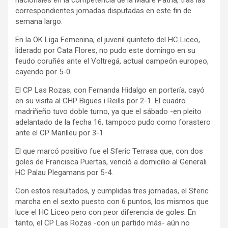
nacionales en la competencia de la Madre Patria, tras las
correspondientes jornadas disputadas en este fin de
semana largo.
En la OK Liga Femenina, el juvenil quinteto del HC Liceo,
liderado por Cata Flores, no pudo este domingo en su
feudo coruñés ante el Voltregá, actual campeón europeo,
cayendo por 5-0.
El CP Las Rozas, con Fernanda Hidalgo en portería, cayó
en su visita al CHP Bigues i Reills por 2-1. El cuadro
madriñeño tuvo doble turno, ya que el sábado -en pleito
adelantado de la fecha 16, tampoco pudo como forastero
ante el CP Manlleu por 3-1.
El que marcó positivo fue el Sferic Terrasa que, con dos
goles de Francisca Puertas, venció a domicilio al Generali
HC Palau Plegamans por 5-4.
Con estos resultados, y cumplidas tres jornadas, el Sferic
marcha en el sexto puesto con 6 puntos, los mismos que
luce el HC Liceo pero con peor diferencia de goles. En
tanto, el CP Las Rozas -con un partido más- aún no