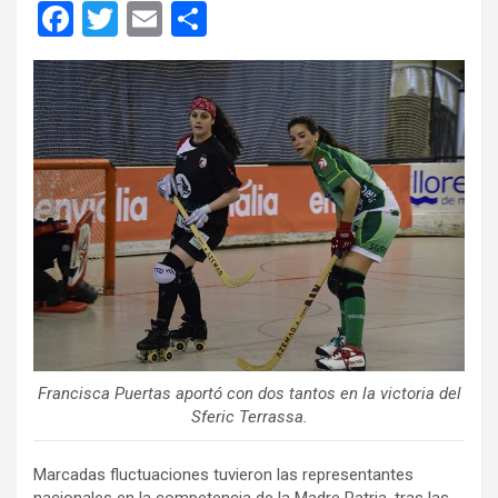
F
T
E
C
a
wi
m
o
ce
tt
ail
m
b
er
p
o
ar
o
tir
k
Francisca Puertas aportó con dos tantos en la victoria del
Sferic Terrassa.
Marcadas fluctuaciones tuvieron las representantes