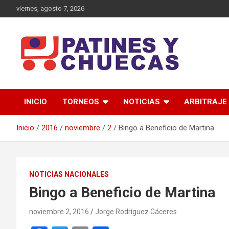
Saltar
viernes, agosto 7, 2026
al
contenido
Memoria y Actualidad del Hockey-Patín Nacional e Internaciona
Patines y Chuecas
INICIO
TORNEOS
NOTICIAS
ARBITRAJE
Inicio
2016
noviembre
2
Bingo a Beneficio de Martina
NOTICIAS NACIONALES
Bingo a Beneficio de Martina
noviembre 2, 2016
Jorge Rodríguez Cáceres