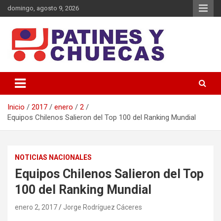
Saltar
domingo, agosto 9, 2026
al
contenido
Memoria y Actualidad del Hockey-Patín Nacional e Internacional
Patines y Chuecas
Inicio
2017
enero
2
Equipos Chilenos Salieron del Top 100 del Ranking Mundial
NOTICIAS NACIONALES
Equipos Chilenos Salieron del Top
100 del Ranking Mundial
enero 2, 2017
Jorge Rodríguez Cáceres