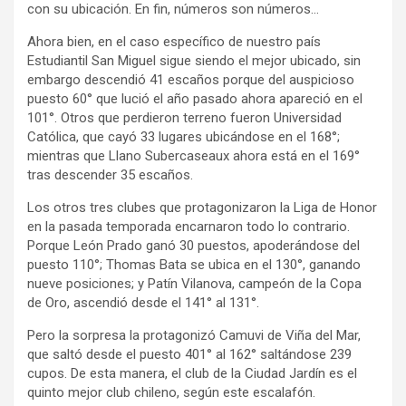
con su ubicación. En fin, números son números…
Ahora bien, en el caso específico de nuestro país
Estudiantil San Miguel sigue siendo el mejor ubicado, sin
embargo descendió 41 escaños porque del auspicioso
puesto 60° que lució el año pasado ahora apareció en el
101°. Otros que perdieron terreno fueron Universidad
Católica, que cayó 33 lugares ubicándose en el 168°;
mientras que Llano Subercaseaux ahora está en el 169°
tras descender 35 escaños.
Los otros tres clubes que protagonizaron la Liga de Honor
en la pasada temporada encarnaron todo lo contrario.
Porque León Prado ganó 30 puestos, apoderándose del
puesto 110°; Thomas Bata se ubica en el 130°, ganando
nueve posiciones; y Patín Vilanova, campeón de la Copa
de Oro, ascendió desde el 141° al 131°.
Pero la sorpresa la protagonizó Camuvi de Viña del Mar,
que saltó desde el puesto 401° al 162° saltándose 239
cupos. De esta manera, el club de la Ciudad Jardín es el
quinto mejor club chileno, según este escalafón.