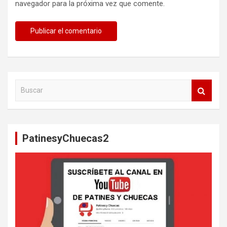
navegador para la próxima vez que comente.
B
u
s
c
a
PatinesyChuecas2
r