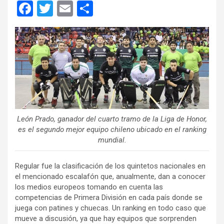
F
T
E
C
a
wi
m
o
ce
tt
ail
m
b
er
p
o
ar
o
tir
k
León Prado, ganador del cuarto tramo de la Liga de Honor,
es el segundo mejor equipo chileno ubicado en el ranking
mundial.
Regular fue la clasificación de los quintetos nacionales en
el mencionado escalafón que, anualmente, dan a conocer
los medios europeos tomando en cuenta las
competencias de Primera División en cada país donde se
juega con patines y chuecas. Un ranking en todo caso que
mueve a discusión, ya que hay equipos que sorprenden