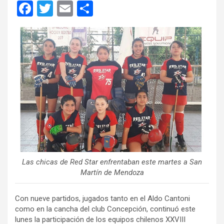
F
T
E
C
a
wi
m
o
ce
tt
ail
m
b
er
p
o
ar
o
tir
k
Las chicas de Red Star enfrentaban este martes a San
Martín de Mendoza
Con nueve partidos, jugados tanto en el Aldo Cantoni
como en la cancha del club Concepción, continuó este
lunes la participación de los equipos chilenos XXVIII