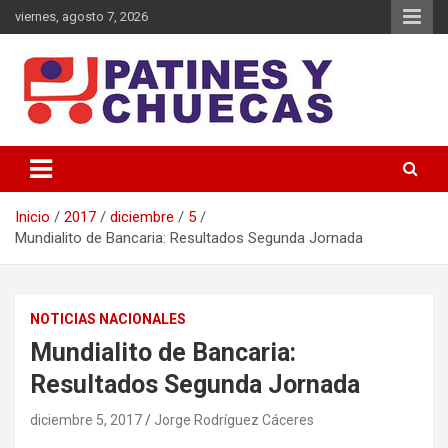
Saltar
viernes, agosto 7, 2026
al
contenido
Memoria y Actualidad del Hockey-Patín Nacional e Internacional
Patines y Chuecas
Inicio
2017
diciembre
5
Mundialito de Bancaria: Resultados Segunda Jornada
NOTICIAS NACIONALES
Mundialito de Bancaria:
Resultados Segunda Jornada
diciembre 5, 2017
Jorge Rodríguez Cáceres