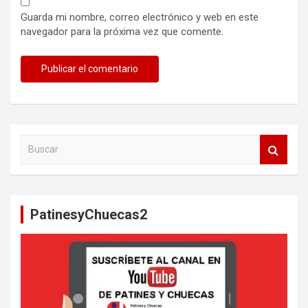
Guarda mi nombre, correo electrónico y web en este
navegador para la próxima vez que comente.
B
u
s
c
a
PatinesyChuecas2
r