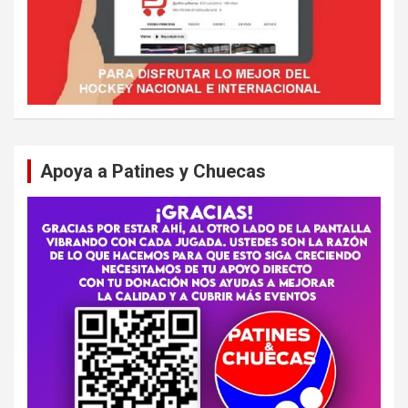
Apoya a Patines y Chuecas