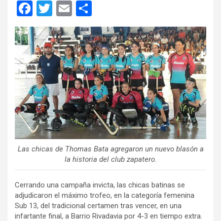
F
T
E
C
a
wi
m
o
ce
tt
ail
m
b
er
p
o
ar
o
tir
k
Las chicas de Thomas Bata agregaron un nuevo blasón a
la historia del club zapatero.
Cerrando una campaña invicta, las chicas batinas se
adjudicaron el máximo trofeo, en la categoría femenina
Sub 13, del tradicional certamen tras vencer, en una
infartante final, a Barrio Rivadavia por 4-3 en tiempo extra.