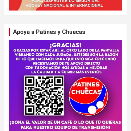
Apoya a Patines y Chuecas