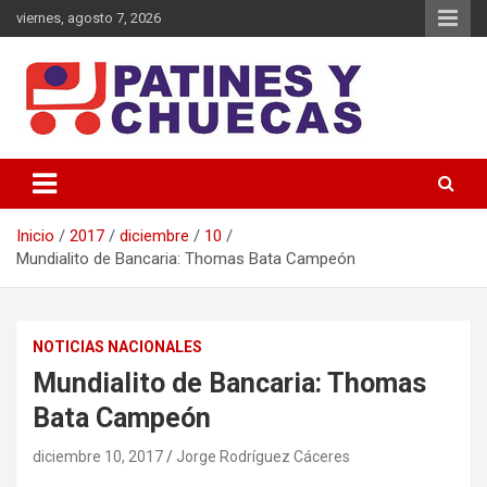
Saltar
viernes, agosto 7, 2026
al
contenido
Memoria y Actualidad del Hockey-Patín Nacional e Internacional
Patines y Chuecas
Inicio
2017
diciembre
10
Mundialito de Bancaria: Thomas Bata Campeón
NOTICIAS NACIONALES
Mundialito de Bancaria: Thomas
Bata Campeón
diciembre 10, 2017
Jorge Rodríguez Cáceres