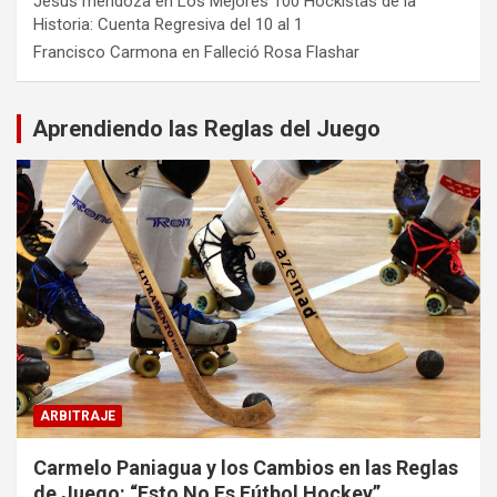
Jesus mendoza
en
Los Mejores 100 Hockistas de la
Historia: Cuenta Regresiva del 10 al 1
Francisco Carmona
en
Falleció Rosa Flashar
Aprendiendo las Reglas del Juego
ARBITRAJE
Carmelo Paniagua y los Cambios en las Reglas
de Juego: “Esto No Es Fútbol Hockey”