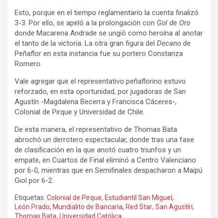
Esto, porque en el tiempo reglamentario la cuenta finalizó
3-3. Por ello, se apeló a la prolongación con
Gol de Oro
donde Macarena Andrade se ungió como heroína al anotar
el tanto de la victoria. La otra gran figura del
Decano
de
Peñaflor en esta instancia fue su portero Constanza
Romero.
Vale agregar que el representativo peñaflorino estuvo
reforzado, en esta oportunidad, por jugadoras de San
Agustín -Magdalena Becerra y Francisca Cáceres-,
Colonial de Pirque y Universidad de Chile.
De esta manera, el representativo de Thomas Bata
abrochó un derrotero espectacular, donde tras una fase
de clasificación en la que anotó cuatro triunfos y un
empate, en Cuartos de Final eliminó a Centro Valenciano
por 6-0, mientras que en Semifinales despacharon a Maipú
Giol por 6-2.
Etiquetas:
Colonial de Pirque
,
Estudiantil San Miguel
,
León Prado
,
Mundialito de Bancaria
,
Red Star
,
San Agustín
,
Thomas Bata
,
Universidad Católica