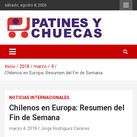
Saltar
sábado, agosto 8, 2026
al
contenido
Memoria y Actualidad del Hockey-Patín Nacional e Internacional
Patines y Chuecas
Inicio
2018
marzo
4
Chilenos en Europa: Resumen del Fin de Semana
NOTICIAS INTERNACIONALES
Chilenos en Europa: Resumen del
Fin de Semana
marzo 4, 2018
Jorge Rodríguez Cáceres