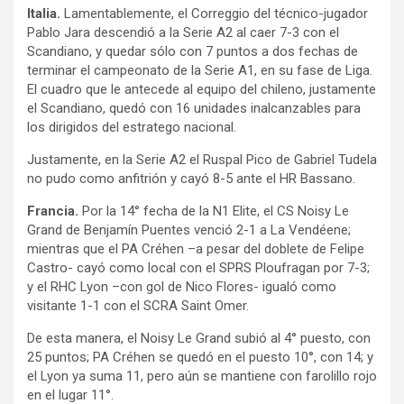
Italia.
Lamentablemente, el Correggio del técnico-jugador
Pablo Jara descendió a la Serie A2 al caer 7-3 con el
Scandiano, y quedar sólo con 7 puntos a dos fechas de
terminar el campeonato de la Serie A1, en su fase de Liga.
El cuadro que le antecede al equipo del chileno, justamente
el Scandiano, quedó con 16 unidades inalcanzables para
los dirigidos del estratego nacional.
Justamente, en la Serie A2 el Ruspal Pico de Gabriel Tudela
no pudo como anfitrión y cayó 8-5 ante el HR Bassano.
Francia.
Por la 14° fecha de la N1 Elite, el CS Noisy Le
Grand de Benjamín Puentes venció 2-1 a La Vendéene;
mientras que el PA Créhen –a pesar del doblete de Felipe
Castro- cayó como local con el SPRS Ploufragan por 7-3;
y el RHC Lyon –con gol de Nico Flores- igualó como
visitante 1-1 con el SCRA Saint Omer.
De esta manera, el Noisy Le Grand subió al 4° puesto, con
25 puntos; PA Créhen se quedó en el puesto 10°, con 14; y
el Lyon ya suma 11, pero aún se mantiene con farolillo rojo
en el lugar 11°.