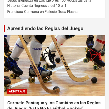
Jesus mendoza
en
Los Mejores 100 Hockistas de la
Historia: Cuenta Regresiva del 10 al 1
Francisco Carmona
en
Falleció Rosa Flashar
Aprendiendo las Reglas del Juego
ARBITRAJE
Carmelo Paniagua y los Cambios en las Reglas
de Juego: “Esto No Es Fútbol Hockey”