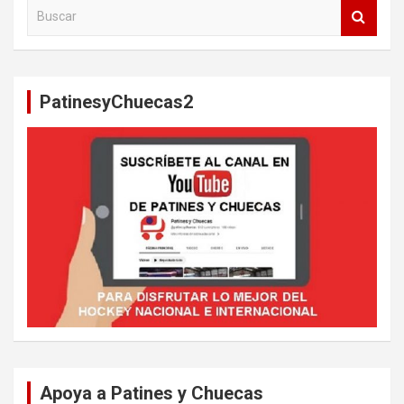
B
u
s
c
a
PatinesyChuecas2
r
Apoya a Patines y Chuecas