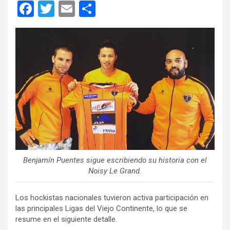
F
T
E
C
a
wi
m
o
ce
tt
ail
m
b
er
p
o
ar
o
tir
k
Benjamín Puentes sigue escribiendo su historia con el
Noisy Le Grand.
Los hockistas nacionales tuvieron activa participación en
las principales Ligas del Viejo Continente, lo que se
resume en el siguiente detalle.