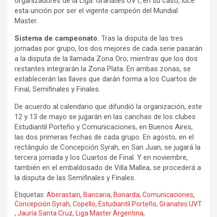
organizadores de la Liga. Granates UVT, en su caso, luce
esta unción por ser el vigente campeón del Mundial
Master.
Sistema de campeonato.
Tras la disputa de las tres
jornadas por grupo, los dos mejores de cada serie pasarán
a la disputa de la llamada Zona Oro; mientras que los dos
restantes integrarán la Zona Plata. En ambas zonas, se
establecerán las llaves que darán forma a los Cuartos de
Final, Semifinales y Finales.
De acuerdo al calendario que difundió la organización, este
12 y 13 de mayo se jugarán en las canchas de los clubes
Estudiantil Porteño y Comunicaciones, en Buenos Aires,
las dos primeras fechas de cada grupo. En agosto, en el
rectángulo de Concepción Syrah, en San Juan, se jugará la
tercera jornada y los Cuartos de Final. Y en noviembre,
también en el embaldosado de Villa Mallea, se procederá a
la disputa de las Semifinales y Finales.
Etiquetas:
Aberastain
,
Bancaria
,
Bonarda
,
Comunicaciones
,
Concepción Syrah
,
Copello
,
Estudiantil Porteño
,
Granates UVT
,
Jauría Santa Cruz
,
Liga Master Argentina
,