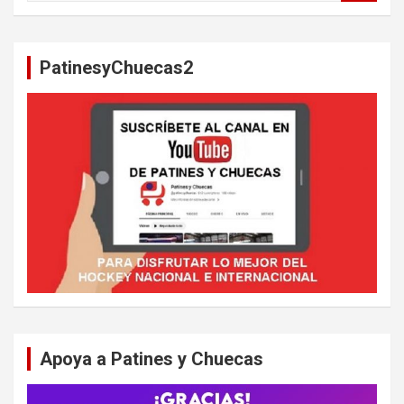
s
c
a
PatinesyChuecas2
r
Apoya a Patines y Chuecas