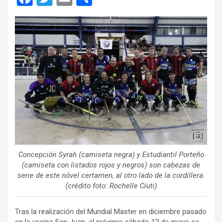
a
wi
m
o
ce
tt
ail
m
b
er
p
o
ar
o
tir
k
Concepción Syrah (camiseta negra) y Estudiantil Porteño
(camiseta con listados rojos y negros) son cabezas de
serie de este nóvel certamen, al otro lado de la cordillera.
(crédito foto: Rochelle Ciuti)
Tras la realización del Mundial Master en diciembre pasado
en la vecina San Juan, el próximo sábado 12 de mayo se