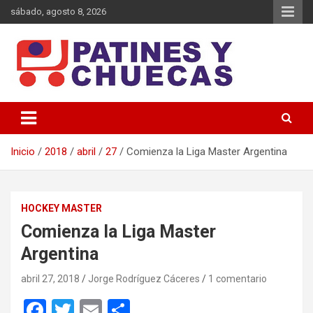
Saltar
sábado, agosto 8, 2026
al
contenido
Memoria y Actualidad del Hockey-Patín Nacional e Internacional
Patines y Chuecas
Inicio
2018
abril
27
Comienza la Liga Master Argentina
HOCKEY MASTER
Comienza la Liga Master
Argentina
abril 27, 2018
Jorge Rodríguez Cáceres
1 comentario
F
T
E
C