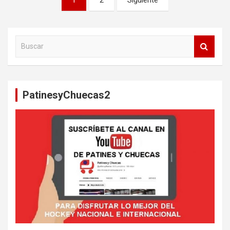
de
entradas
B
u
s
c
a
PatinesyChuecas2
r