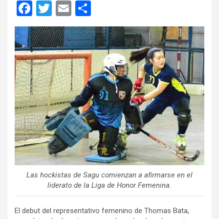
F
T
E
C
a
wi
m
o
ce
tt
ail
m
b
er
p
o
ar
o
tir
k
Las hockistas de Sagu comienzan a afirmarse en el
liderato de la Liga de Honor Femenina.
El debut del representativo femenino de Thomas Bata,