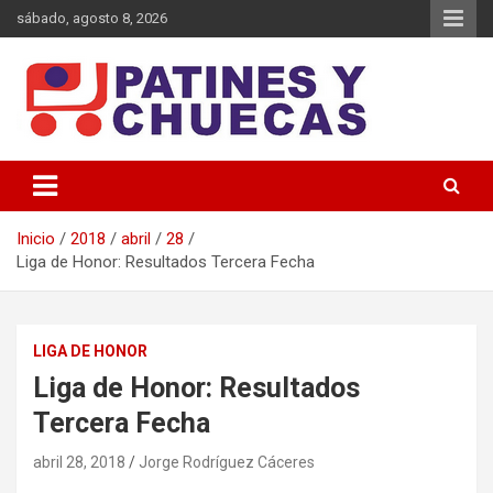
Saltar
sábado, agosto 8, 2026
al
contenido
Memoria y Actualidad del Hockey-Patín Nacional e Internacional
Patines y Chuecas
Inicio
2018
abril
28
Liga de Honor: Resultados Tercera Fecha
LIGA DE HONOR
Liga de Honor: Resultados
Tercera Fecha
abril 28, 2018
Jorge Rodríguez Cáceres