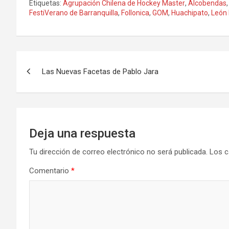
Etiquetas:
Agrupación Chilena de Hockey Master
,
Alcobendas
FestiVerano de Barranquilla
,
Follonica
,
GOM
,
Huachipato
,
León
Navegación
Las Nuevas Facetas de Pablo Jara
de
entradas
Deja una respuesta
Tu dirección de correo electrónico no será publicada.
Los c
Comentario
*