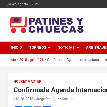
Saltar
jueves, agosto 6, 2026
al
contenido
Memoria y Actualidad del Hockey-Patín Nacional e Internaciona
Patines y Chuecas
INICIO
TORNEOS
NOTICIAS
ARBITRAJE
Inicio
2018
julio
26
Confirmada Agenda Internacional de l
HOCKEY MASTER
Confirmada Agenda Internacion
julio 26, 2018
Jorge Rodríguez Cáceres