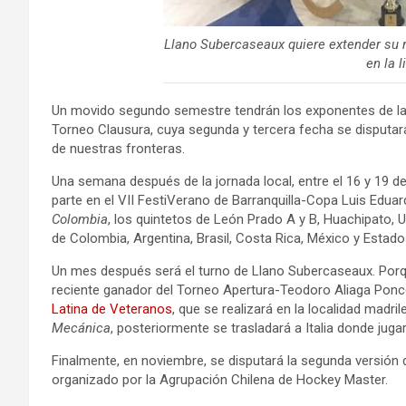
Llano Subercaseaux quiere extender su ra
en la l
Un movido segundo semestre tendrán los exponentes de la 
Torneo Clausura, cuya segunda y tercera fecha se disputar
de nuestras fronteras.
Una semana después de la jornada local, entre el 16 y 19 
parte en el VII FestiVerano de Barranquilla-Copa Luis Eduar
Colombia
, los quintetos de León Prado A y B, Huachipato, 
de Colombia, Argentina, Brasil, Costa Rica, México y Estado
Un mes después será el turno de Llano Subercaseaux. Por
reciente ganador del Torneo Apertura-Teodoro Aliaga Ponce 
Latina de Veteranos
, que se realizará en la localidad madr
Mecánica
, posteriormente se trasladará a Italia donde juga
Finalmente, en noviembre, se disputará la segunda versión 
organizado por la Agrupación Chilena de Hockey Master.