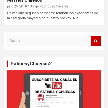
Masters Chilenos
julio 26, 2018
Jorge Rodríguez Cáceres
Un movido segundo semestre tendrán los exponentes de
la categoría mayores de nuestro hockey. A la…
B
u
s
c
a
PatinesyChuecas2
r