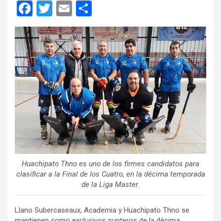
F
T
E
C
a
wi
m
o
ce
tt
ail
m
b
er
p
o
ar
o
tir
k
Huachipato Thno es uno de los firmes candidatos para
clasificar a la Final de los Cuatro, en la décima temporada
de la Liga Master.
Llano Subercaseaux, Academia y Huachipato Thno se
mantienen como exclusivos punteros de la décima