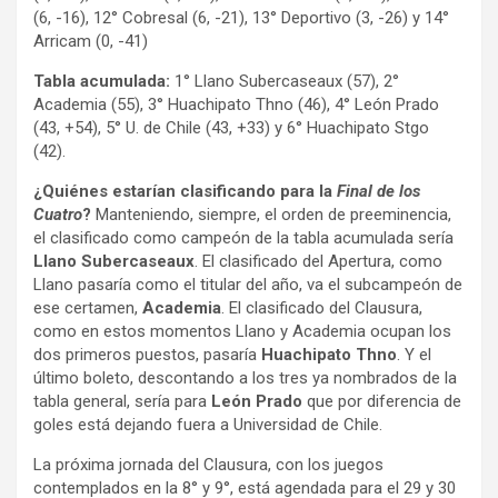
(6, -16), 12° Cobresal (6, -21), 13° Deportivo (3, -26) y 14°
Arricam (0, -41)
Tabla acumulada:
1° Llano Subercaseaux (57), 2°
Academia (55), 3° Huachipato Thno (46), 4° León Prado
(43, +54), 5° U. de Chile (43, +33) y 6° Huachipato Stgo
(42).
¿Quiénes estarían clasificando para la
Final de los
Cuatro
?
Manteniendo, siempre, el orden de preeminencia,
el clasificado como campeón de la tabla acumulada sería
Llano Subercaseaux
. El clasificado del Apertura, como
Llano pasaría como el titular del año, va el subcampeón de
ese certamen,
Academia
. El clasificado del Clausura,
como en estos momentos Llano y Academia ocupan los
dos primeros puestos, pasaría
Huachipato Thno
. Y el
último boleto, descontando a los tres ya nombrados de la
tabla general, sería para
León Prado
que por diferencia de
goles está dejando fuera a Universidad de Chile.
La próxima jornada del Clausura, con los juegos
contemplados en la 8° y 9°, está agendada para el 29 y 30