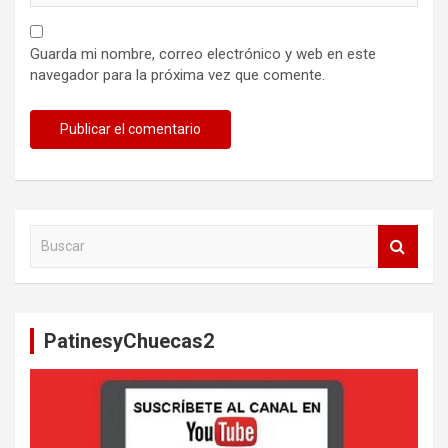
Guarda mi nombre, correo electrónico y web en este
navegador para la próxima vez que comente.
B
u
s
c
a
PatinesyChuecas2
r