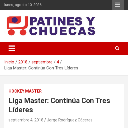
Saltar
lunes, agosto 10, 2026
al
contenido
Memoria y Actualidad del Hockey-Patín Nacional e Internacional
Patines y Chuecas
Inicio
2018
septiembre
4
Liga Master: Continúa Con Tres Líderes
HOCKEY MASTER
Liga Master: Continúa Con Tres
Líderes
septiembre 4, 2018
Jorge Rodríguez Cáceres