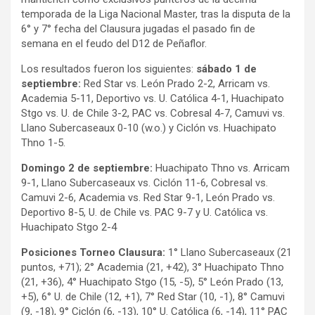
temporada de la Liga Nacional Master, tras la disputa de la
6° y 7° fecha del Clausura jugadas el pasado fin de
semana en el feudo del D12 de Peñaflor.
Los resultados fueron los siguientes:
sábado 1 de
septiembre:
Red Star vs. León Prado 2-2, Arricam vs.
Academia 5-11, Deportivo vs. U. Católica 4-1, Huachipato
Stgo vs. U. de Chile 3-2, PAC vs. Cobresal 4-7, Camuvi vs.
Llano Subercaseaux 0-10 (w.o.) y Ciclón vs. Huachipato
Thno 1-5.
Domingo 2 de septiembre:
Huachipato Thno vs. Arricam
9-1, Llano Subercaseaux vs. Ciclón 11-6, Cobresal vs.
Camuvi 2-6, Academia vs. Red Star 9-1, León Prado vs.
Deportivo 8-5, U. de Chile vs. PAC 9-7 y U. Católica vs.
Huachipato Stgo 2-4
Posiciones Torneo Clausura:
1° Llano Subercaseaux (21
puntos, +71); 2° Academia (21, +42), 3° Huachipato Thno
(21, +36), 4° Huachipato Stgo (15, -5), 5° León Prado (13,
+5), 6° U. de Chile (12, +1), 7° Red Star (10, -1), 8° Camuvi
(9, -18), 9° Ciclón (6, -13), 10° U. Católica (6, -14), 11° PAC