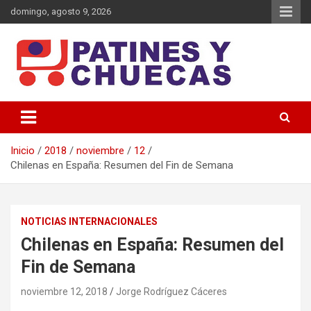
Saltar
domingo, agosto 9, 2026
al
contenido
Memoria y Actualidad del Hockey-Patín Nacional e Internacional
Patines y Chuecas
Inicio
2018
noviembre
12
Chilenas en España: Resumen del Fin de Semana
NOTICIAS INTERNACIONALES
Chilenas en España: Resumen del
Fin de Semana
noviembre 12, 2018
Jorge Rodríguez Cáceres