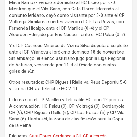
Maca Ramos- venció a domicilio al HC Liceo por 6-0.
Mientras que el Vila-Sana, con Cata Flores liderando al
conjunto leridano, cayó como visitante por 3-0 ante el CP
Voltregá. Similares suertes vivieron el CP Las Rozas, con
Fernanda Hidalgo, ante el CP Manlleu (0-4) y el CP
Alcorcón –dirigido por Eric Nasser- ante el HC Palau (0-7).
Y el CP Cuencas Mineras de Viznia Silva disputará su pleito
ante el CP Vilanova el próximo domingo 18 de noviembre.
Sin embargo, el elenco asturiano jugó por la Liga Regional
de Asturias, venciendo por 11-4 al Oviedo con cuatro
goles de
Viz
.
Otros resultados: CHP Bigues i Riells vs. Reus Deportiu 5-0
y Girona CH vs. Telecable HC 2-11.
Líderes son el CP Manlleu y Telecable HC, con 12 puntos.
A continuación, HC Palau (9), CP Voltregá (9), Cerdanyola
CH (9), CHP Bigues i Riells (6), CP Las Rozas (6) y CP Vila-
Sana (6). Hasta ahí, la zona de clasificación para la Copa
de la Reina.
Etiquetas:
Cata Flores
,
Cerdanyola CH
,
CP Alcorcón
,