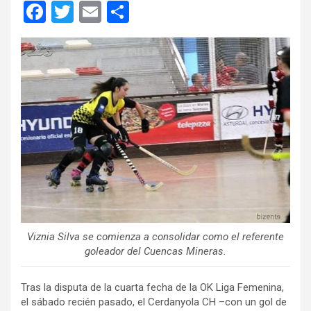
F
T
E
C
a
wi
m
o
ce
tt
ail
m
b
er
p
o
ar
o
tir
k
Viznia Silva se comienza a consolidar como el referente
goleador del Cuencas Mineras.
Tras la disputa de la cuarta fecha de la OK Liga Femenina,
el sábado recién pasado, el Cerdanyola CH –con un gol de