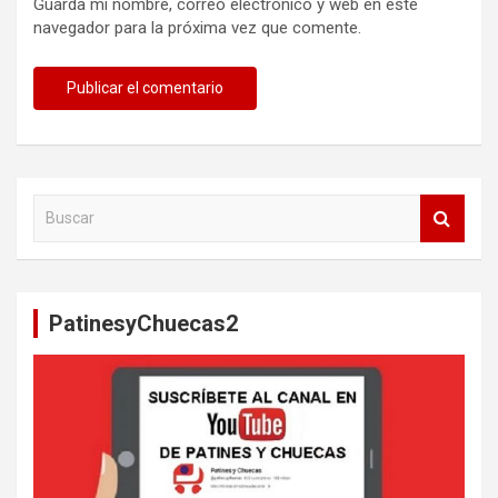
Guarda mi nombre, correo electrónico y web en este
navegador para la próxima vez que comente.
B
u
s
c
a
PatinesyChuecas2
r