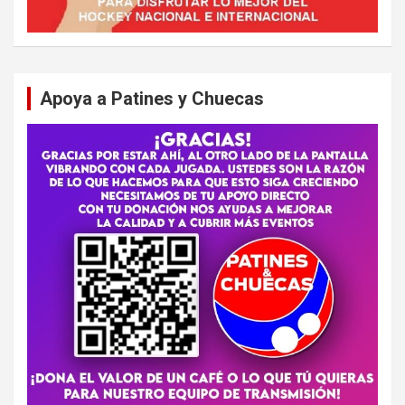
Apoya a Patines y Chuecas