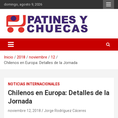
Saltar
domingo, agosto 9, 2026
al
contenido
Memoria y Actualidad del Hockey-Patín Nacional e Internacional
Patines y Chuecas
Inicio
2018
noviembre
12
Chilenos en Europa: Detalles de la Jornada
NOTICIAS INTERNACIONALES
Chilenos en Europa: Detalles de la
Jornada
noviembre 12, 2018
Jorge Rodríguez Cáceres