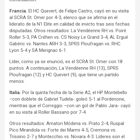
Francia.
El HC Quevert, de Felipe Castro, cayó en su visita
al SCRA St. Omer por 4-3, elenco que se afirma en el
liderato de la N1 Elite en calidad de invicto tras seis fechas
disputadas. Otros resultados: La Vendéenne RH vs. Poiré
Roller 5-3, PA Créhen vs. CS Noisy Le Grand 3-4, AL Ergué
Gabéric vs. Nantes ARH 3-3, SPRS Ploufragan vs. RHC
Lyon 5-4 y SA Merignac 6-1.
Líder, como ya se enunció, es el SCRA St. Omer con 18
puntos. A continuación, La Vendéenne RH (13), SPRS
Ploufragan (12) y HC Quevert (9), que tiene un partido
menos.
Italia.
Por la quinta fecha de la Serie A2, el HP Montebello
–con doblete de Gabriel Tudela- goleó 5-1 al Pordenone,
mientras que el Correggio –con un gol de Pablo Jara- cayó
en su visita al Roller Bassano por 7-4.
Otros resultados: Amatori Módena vs. Prato 2-4, Ruspal
Pico Mirandola vs. Forte dei Marmi 4-5, Cremona vs.
Trissino 2-7 y Montecchio vs. Novara 4-3. Líderes son el