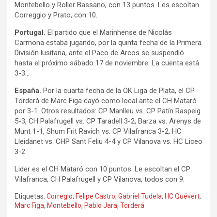
Montebello y Roller Bassano, con 13 puntos. Les escoltan
Correggio y Prato, con 10.
Portugal.
El partido que el Marinhense de Nicolás
Carmona estaba jugando, por la quinta fecha de la Primera
División lusitana, ante el Paco de Arcos se suspendió
hasta el próximo sábado 17 de noviembre. La cuenta está
3-3…
España.
Por la cuarta fecha de la OK Liga de Plata, el CP
Torderá de Marc Figa cayó como local ante el CH Mataró
por 3-1. Otros resultados: CP Manlleu vs. CP Patín Raspeig
5-3, CH Palafrugell vs. CP Taradell 3-2, Barza vs. Arenys de
Munt 1-1, Shum Frit Ravich vs. CP Vilafranca 3-2, HC
Lleidanet vs. CHP Sant Feliu 4-4 y CP Vilanova vs. HC Liceo
3-2.
Lider es el CH Mataró con 10 puntos. Le escoltan el CP
Vilafranca, CH Palafrugell y CP Vilanova, todos con 9.
Etiquetas:
Corregio
,
Felipe Castro
,
Gabriel Tudela
,
HC Quévert
,
Marc Figa
,
Montebello
,
Pablo Jara
,
Torderá