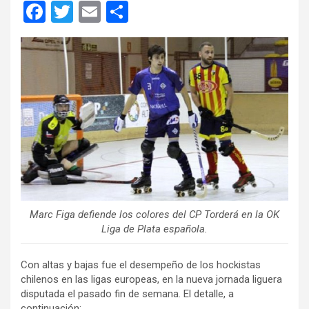
F
T
E
C
a
wi
m
o
ce
tt
ail
m
b
er
p
o
ar
o
tir
k
Marc Figa defiende los colores del CP Torderá en la OK
Liga de Plata española.
Con altas y bajas fue el desempeño de los hockistas
chilenos en las ligas europeas, en la nueva jornada liguera
disputada el pasado fin de semana. El detalle, a
continuación: