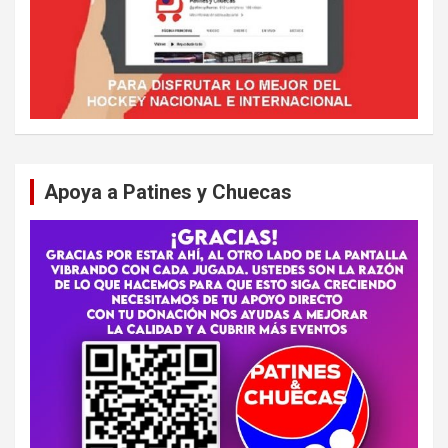
Apoya a Patines y Chuecas