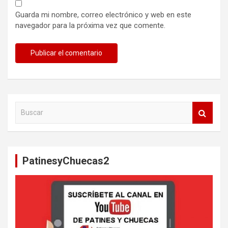
Guarda mi nombre, correo electrónico y web en este
navegador para la próxima vez que comente.
B
u
s
c
a
PatinesyChuecas2
r