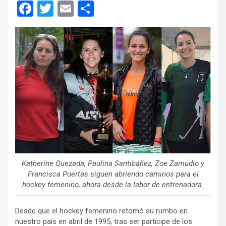
F
T
E
C
a
wi
m
o
ce
tt
ail
m
b
er
p
o
ar
o
tir
k
Katherine Quezada, Paulina Santibáñez, Zoe Zamudio y
Francisca Puertas siguen abriendo caminos para el
hockey femenino, ahora desde la labor de entrenadora.
Desde que el hockey femenino retomó su rumbo en
nuestro país en abril de 1995, tras ser partícipe de los