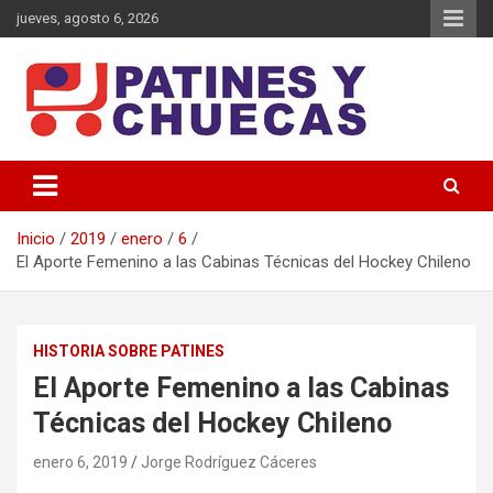
Saltar
jueves, agosto 6, 2026
al
contenido
Memoria y Actualidad del Hockey-Patín Nacional e Internacional
Patines y Chuecas
Inicio
2019
enero
6
El Aporte Femenino a las Cabinas Técnicas del Hockey Chileno
HISTORIA SOBRE PATINES
El Aporte Femenino a las Cabinas
Técnicas del Hockey Chileno
enero 6, 2019
Jorge Rodríguez Cáceres