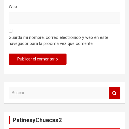
Web
Guarda mi nombre, correo electrónico y web en este
navegador para la próxima vez que comente.
B
u
s
c
a
PatinesyChuecas2
r