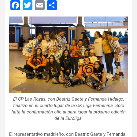
F
T
E
C
a
wi
m
o
ce
tt
ail
m
b
er
p
o
ar
o
tir
k
El CP Las Rozas, con Beatriz Gaete y Fernanda Hidalgo,
finalizó en el cuarto lugar de la OK Liga Femenina. Sólo
falta la confirmación oficial para jugar la próxima edición
de la Euroliga.
El representativo madrileño, con Beatriz Gaete y Fernanda