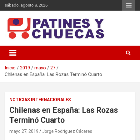
Saltar
sábado, agosto 8, 2026
al
contenido
Memoria y Actualidad del Hockey-Patín Nacional e Internacional
Patines y Chuecas
Inicio
2019
mayo
27
Chilenas en España: Las Rozas Terminó Cuarto
NOTICIAS INTERNACIONALES
Chilenas en España: Las Rozas
Terminó Cuarto
mayo 27, 2019
Jorge Rodríguez Cáceres