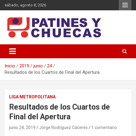
Saltar
sábado, agosto 8, 2026
al
contenido
Memoria y Actualidad del Hockey-Patín Nacional e Internacional
Patines y Chuecas
Inicio
2019
junio
24
Resultados de los Cuartos de Final del Apertura
LIGA METROPOLITANA
Resultados de los Cuartos de
Final del Apertura
junio 24, 2019
Jorge Rodríguez Cáceres
1 comentario