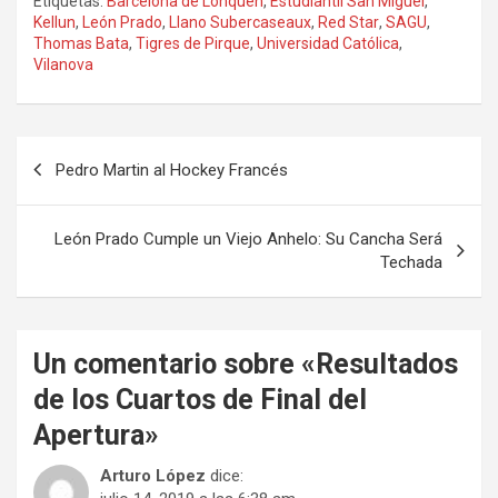
Etiquetas:
Barcelona de Lonquén
,
Estudiantil San Miguel
,
Kellun
,
León Prado
,
Llano Subercaseaux
,
Red Star
,
SAGU
,
Thomas Bata
,
Tigres de Pirque
,
Universidad Católica
,
Vilanova
Navegación
Pedro Martin al Hockey Francés
de
entradas
León Prado Cumple un Viejo Anhelo: Su Cancha Será
Techada
Un comentario sobre «
Resultados
de los Cuartos de Final del
Apertura
»
Arturo López
dice: