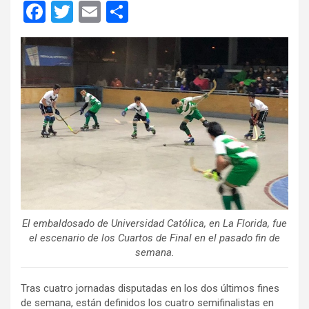
F
T
E
C
a
wi
m
o
ce
tt
ail
m
b
er
p
o
ar
o
tir
k
El embaldosado de Universidad Católica, en La Florida, fue
el escenario de los Cuartos de Final en el pasado fin de
semana.
Tras cuatro jornadas disputadas en los dos últimos fines
de semana, están definidos los cuatro semifinalistas en