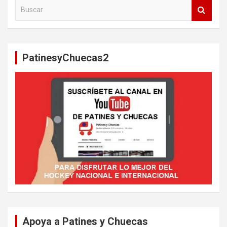
B
u
s
c
a
PatinesyChuecas2
r
Apoya a Patines y Chuecas