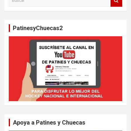
u
s
c
a
PatinesyChuecas2
r
Apoya a Patines y Chuecas