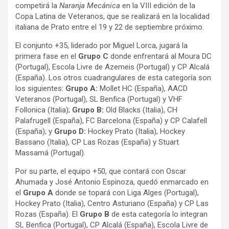
competirá la
Naranja Mecánica
en la VIII edición de la
Copa Latina de Veteranos, que se realizará en la localidad
italiana de Prato entre el 19 y 22 de septiembre próximo.
El conjunto +35, liderado por Miguel Lorca, jugará la
primera fase en el
Grupo C
donde enfrentará al Moura DC
(Portugal), Escola Livre de Azemeis (Portugal) y CP Alcalá
(España). Los otros cuadrangulares de esta categoría son
los siguientes:
Grupo A:
Mollet HC (España), AACD
Veteranos (Portugal), SL Benfica (Portugal) y VHF
Follonica (Italia);
Grupo B:
Old Blacks (Italia), CH
Palafrugell (España), FC Barcelona (España) y CP Calafell
(España); y
Grupo D:
Hockey Prato (Italia), Hockey
Bassano (Italia), CP Las Rozas (España) y Stuart
Massamá (Portugal).
Por su parte, el equipo +50, que contará con Oscar
Ahumada y José Antonio Espinoza, quedó enmarcado en
el
Grupo A
donde se topará con Liga Alges (Portugal),
Hockey Prato (Italia), Centro Asturiano (España) y CP Las
Rozas (España). El
Grupo B
de esta categoría lo integran
SL Benfica (Portugal), CP Alcalá (España), Escola Livre de