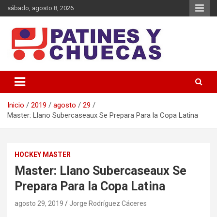
Saltar
sábado, agosto 8, 2026
al
contenido
Memoria y Actualidad del Hockey-Patín Nacional e Internacional
Patines y Chuecas
Inicio
2019
agosto
29
Master: Llano Subercaseaux Se Prepara Para la Copa Latina
HOCKEY MASTER
Master: Llano Subercaseaux Se
Prepara Para la Copa Latina
agosto 29, 2019
Jorge Rodríguez Cáceres