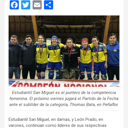
F
T
E
C
a
wi
m
o
ce
tt
ail
m
b
er
p
o
ar
o
tir
k
Estudiantil San Miguel es el puntero de la competencia
femenina. El próximo viernes jugará el Partido de la Fecha
ante el sublíder de la categoría, Thomas Bata, en Peñaflor.
Estudiantil San Miguel, en damas, y León Prado, en
varones, continúan como líderes de sus respectivas