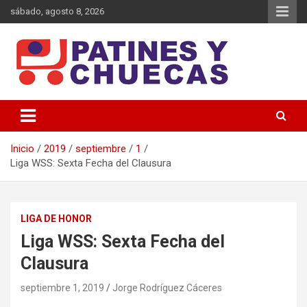
Saltar
sábado, agosto 8, 2026
al
contenido
Memoria y Actualidad del Hockey-Patín Nacional e Internacional
Patines y Chuecas
Inicio
2019
septiembre
1
Liga WSS: Sexta Fecha del Clausura
LIGA DE HONOR
Liga WSS: Sexta Fecha del
Clausura
septiembre 1, 2019
Jorge Rodríguez Cáceres