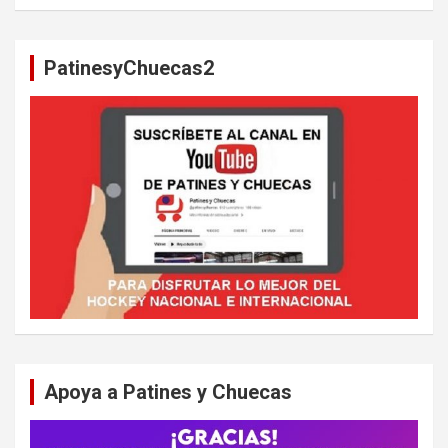
s
c
a
PatinesyChuecas2
r
Apoya a Patines y Chuecas