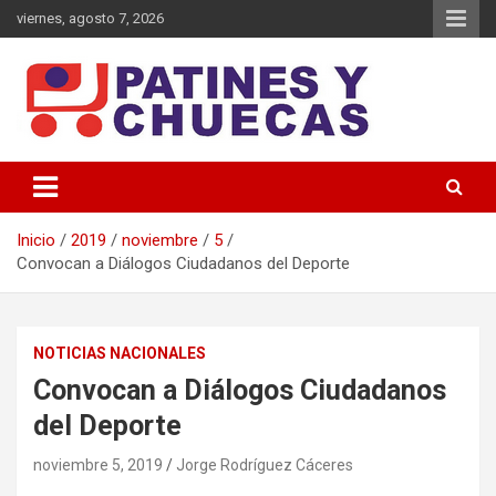
Saltar
viernes, agosto 7, 2026
al
contenido
Memoria y Actualidad del Hockey-Patín Nacional e Internacional
Patines y Chuecas
Inicio
2019
noviembre
5
Convocan a Diálogos Ciudadanos del Deporte
NOTICIAS NACIONALES
Convocan a Diálogos Ciudadanos
del Deporte
noviembre 5, 2019
Jorge Rodríguez Cáceres