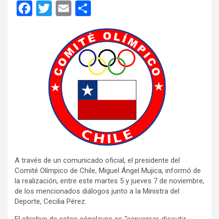
F
T
E
C
a
wi
m
o
ce
tt
ail
m
b
er
p
o
ar
o
tir
k
A través de un comunicado oficial, el presidente del
Comité Olímpico de Chile, Miguel Ángel Mujica, informó de
la realización, entre este martes 5 y jueves 7 de noviembre,
de los mencionados diálogos junto a la Ministra del
Deporte, Cecilia Pérez.