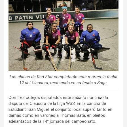
ce
tt
ail
m
b
er
p
o
ar
o
tir
k
Las chicas de Red Star completarán este martes la fecha
12 del Clausura, recibiendo en su feudo a Sagu.
Con tres cotejos disputados este sábado continuó la
disputa del Clausura de la Liga WSS. En la cancha de
Estudiantil San Miguel, el conjunto local superó tanto en
damas como en varones a Thomas Bata, en pleitos
adelantados de la 14° jornada del campeonato.