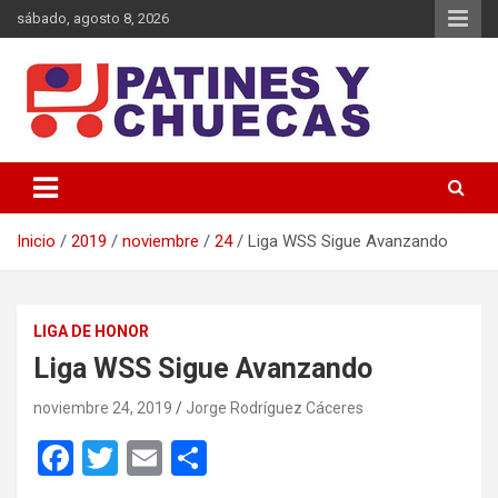
Saltar
sábado, agosto 8, 2026
al
contenido
Memoria y Actualidad del Hockey-Patín Nacional e Internacional
Patines y Chuecas
Inicio
2019
noviembre
24
Liga WSS Sigue Avanzando
LIGA DE HONOR
Liga WSS Sigue Avanzando
noviembre 24, 2019
Jorge Rodríguez Cáceres
F
T
E
C
a
wi
m
o