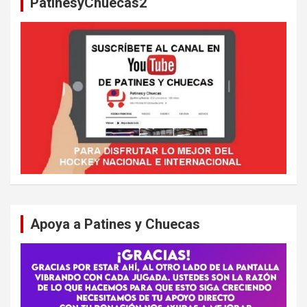
PatinesyChuecas2
r
Apoya a Patines y Chuecas