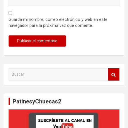
Guarda mi nombre, correo electrónico y web en este
navegador para la próxima vez que comente.
B
u
s
c
a
PatinesyChuecas2
r