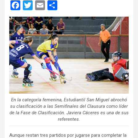
F
T
E
C
a
wi
m
o
ce
tt
ail
m
b
er
p
o
ar
o
tir
k
En la categoría femenina, Estudiantil San Miguel abrochó
su clasificación a las Semifinales del Clausura como líder
de la Fase de Clasificación. Javiera Cáceres es una de sus
referentes.
Aunque restan tres partidos por jugarse para completar la