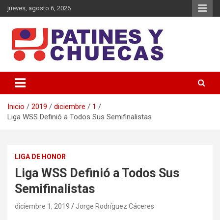
Saltar
jueves, agosto 6, 2026
al
contenido
Memoria y Actualidad del Hockey-Patín Nacional e Internacional
Patines y Chuecas
Inicio
2019
diciembre
1
Liga WSS Definió a Todos Sus Semifinalistas
LIGA DE HONOR
Liga WSS Definió a Todos Sus
Semifinalistas
diciembre 1, 2019
Jorge Rodríguez Cáceres