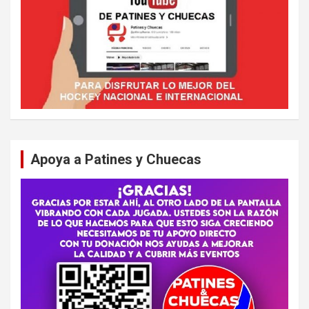
Apoya a Patines y Chuecas