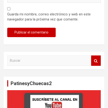
Guarda mi nombre, correo electrónico y web en este
navegador para la próxima vez que comente.
B
u
s
c
a
PatinesyChuecas2
r