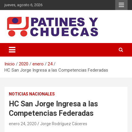
Saltar
jueves, agosto 6, 2026
al
contenido
Memoria y Actualidad del Hockey-Patín Nacional e Internacional
Patines y Chuecas
Inicio
2020
enero
24
HC San Jorge Ingresa a las Competencias Federadas
NOTICIAS NACIONALES
HC San Jorge Ingresa a las
Competencias Federadas
enero 24, 2020
Jorge Rodríguez Cáceres