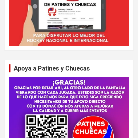
Apoya a Patines y Chuecas